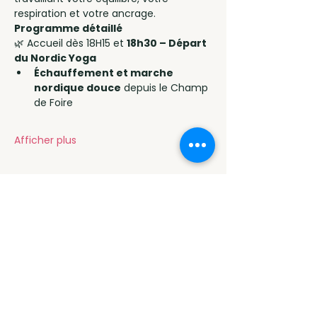
respiration et votre ancrage.
Programme détaillé
🌿 Accueil dès 18H15 et 
18h30 – Départ 
du Nordic Yoga
Échauffement et marche 
nordique douce
 depuis le Champ 
de Foire
Afficher plus
Programme
18:30 - 20:30
2 heures
Nordic Yoga et découverte de la nature
en ville
Parking Champ de Foire