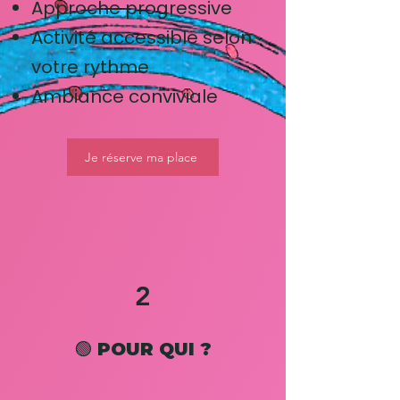
Approche progressive
Activité accessible selon
votre rythme
Ambiance conviviale
Je réserve ma place
2
🟢 POUR QUI ?