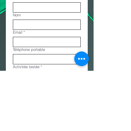
Nom
Email
*
Téléphone portable
Activitée testée
*
Marche nordique découverte
samedi 09H30
Marche nordique actif samedi
09H30
Marche nordique défi mercredi
18H15 ou dimanche 09H30
Nordic yoga jeudi 18H30