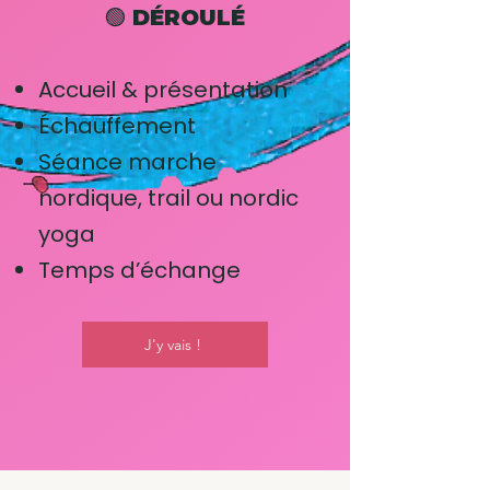
🟢 DÉROULÉ
Accueil & présentation
Échauffement
Séance marche
nordique, trail ou nordic
yoga
Temps d’échange
J'y vais !