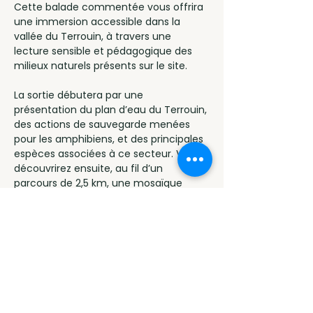
Cette balade commentée vous offrira 
une immersion accessible dans la 
vallée du Terrouin, à travers une 
lecture sensible et pédagogique des 
milieux naturels présents sur le site.
La sortie débutera par une 
présentation du plan d’eau du Terrouin, 
des actions de sauvegarde menées 
pour les amphibiens, et des principales 
espèces associées à ce secteur. Vous 
découvrirez ensuite, au fil d’un 
parcours de 2,5 km, une mosaïque 
unique d’habitats : ancienne carrière, 
mare, rivière, prairie, zone boisée…
Le cheminement sera ponctué de 
quatre temps d’arrêt permettant 
d’observer la richesse des milieux :
au niveau du ponton, pour un 
focus sur la faune aquatique ;