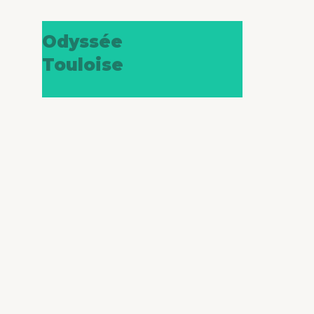
Odyssée
Touloise