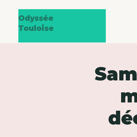
Odyssée
Touloise
Same
m
dé