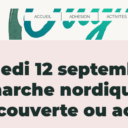
ACCUEIL
ADHESION
ACTIVITES
di 12 septem
arche nordiq
couverte ou ac