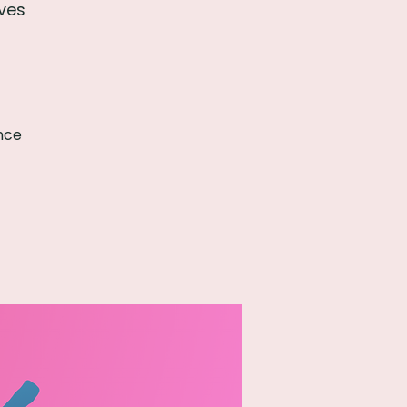
ves
nce