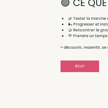
🟢 CE QUE
🌿 Tester la marche 
🌬️ Progresser et ins
🤝 Rencontrer le gro
💚 Prendre un temps
≈ découvrir, ressentir, 
RSVP