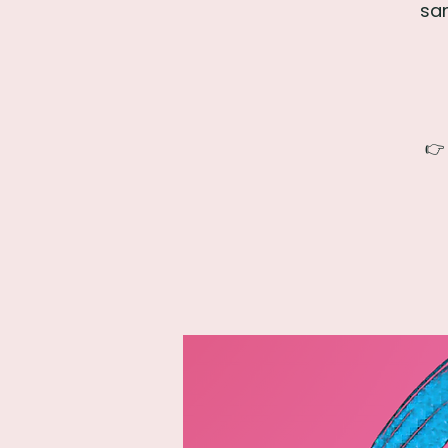
sam
👉