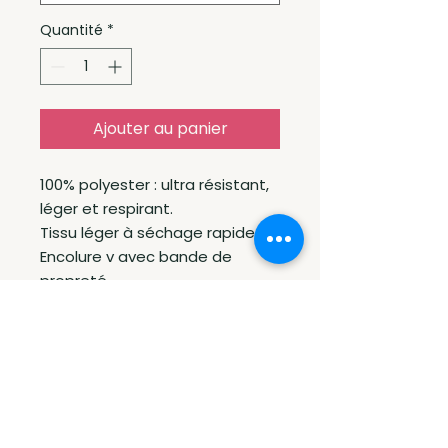
Quantité
*
Ajouter au panier
100% polyester : ultra résistant,
léger et respirant.
Tissu léger à séchage rapide.
Encolure v avec bande de
propreté.
Manches raglan avec points de
recouvrement. Finition double
aiguille à l'encolure, bas de
manches et de vêtement.
Tailles XS - S - M - L - XL - XXL
Grammage 140 g/m²