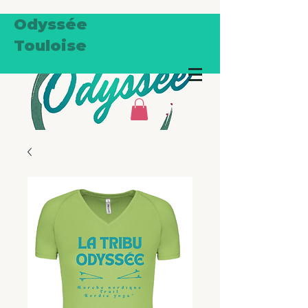
Odyssée
Touloise