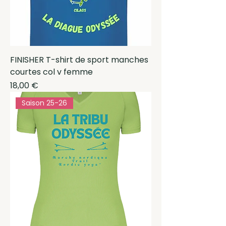
FINISHER T-shirt de sport manches
courtes col v femme
Prix
18,00 €
Saison 25-26