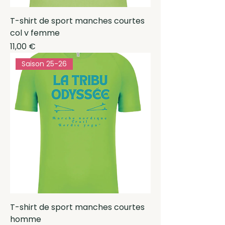
T-shirt de sport manches courtes
col v femme
Prix
11,00 €
Saison 25-26
T-shirt de sport manches courtes
homme