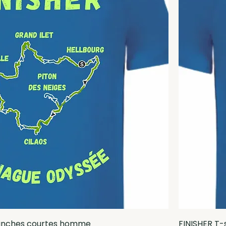
manches courtes homme
FINISHER T-