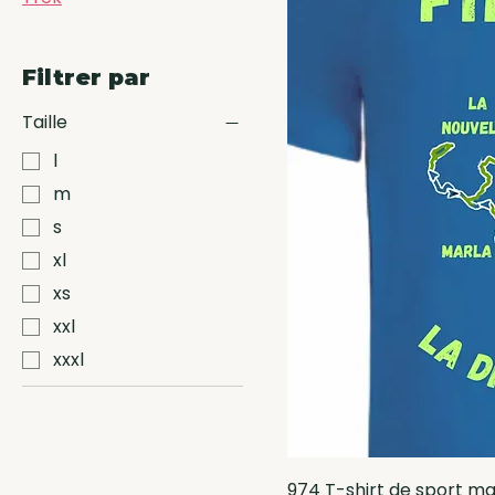
Filtrer par
Taille
l
m
s
xl
xs
xxl
xxxl
974 T-shirt de sport 