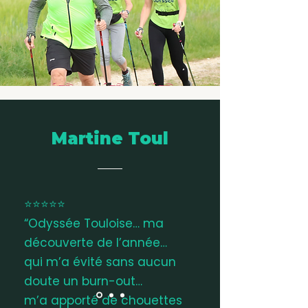
Martine Toul
⭐⭐⭐⭐⭐
“Odyssée Touloise… ma
découverte de l’année…
qui m’a évité sans aucun
doute un burn-out…
m’a apporté de chouettes