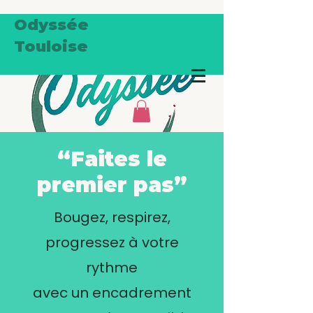
Odyssée
Touloise
“Faites le
premier pas”
Bougez, respirez,
progressez à votre
rythme
avec un encadrement